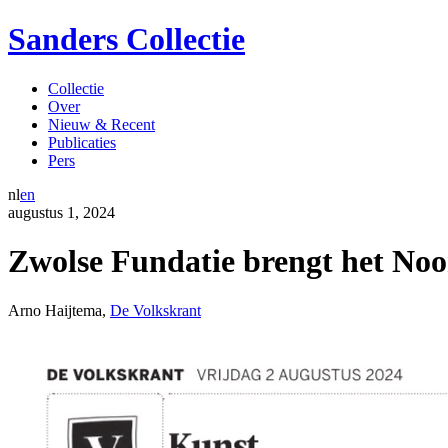
Sanders Collectie
Collectie
Over
Nieuw & Recent
Publicaties
Pers
nl
en
augustus
1
,
2024
Zwolse Fundatie brengt het Noo
Arno Haijtema
,
De Volkskrant