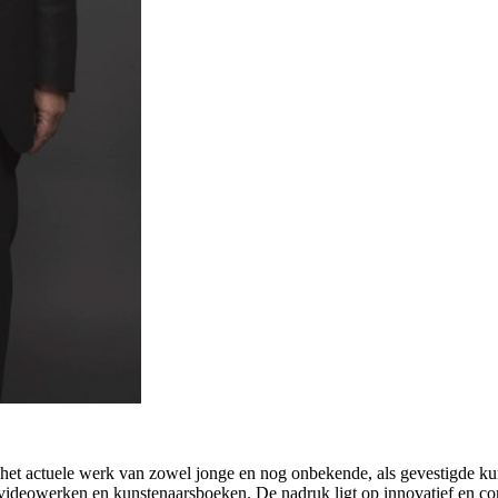
or het actuele werk van zowel jonge en nog onbekende, als gevestigde k
ies, videowerken en kunstenaarsboeken. De nadruk ligt op innovatief en c