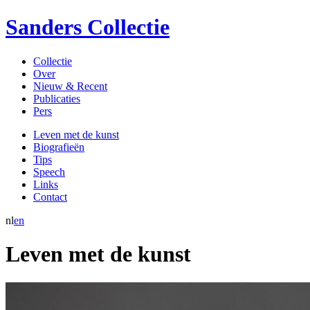
Sanders Collectie
Collectie
Over
Nieuw & Recent
Publicaties
Pers
Leven met de kunst
Biografieën
Tips
Speech
Links
Contact
nl
en
Leven met de kunst