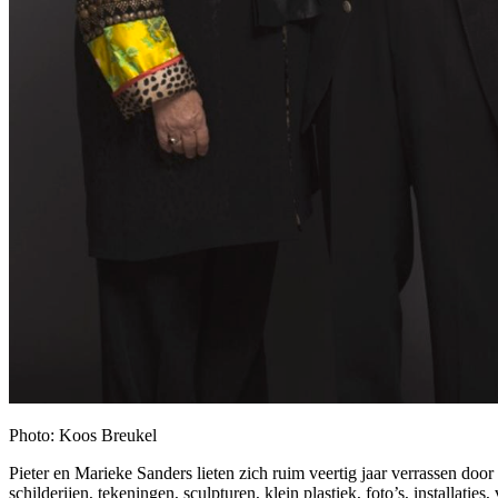
Photo: Koos Breukel
Pieter en Marieke Sanders lieten zich ruim veertig jaar verrassen do
schilderijen, tekeningen, sculpturen, klein plastiek, foto’s, installat