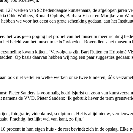
arbij. Job Koelewijn.’
den: 127 werken van 92 hedendaagse kunstenaars, de afgelopen jaren v
askia Olde Wolbers, Ronald Ophuis, Barbara Visser en Marijke van War
ebben we voor het eerst een grote schenking gedaan, aan het Instituut
 het was geen poging het profiel van het museum meer richting hedendaa
bben het beleid van het museum te beïnvloeden. Bovendien - het museum 
verzameling kwam kijken. ‘Vervolgens zijn Bart Rutten en Hripsimé Vis
hadden. Op basis daarvan hebben wij nog een paar suggesties gedaan: zie
an ook niet vertellen welke werken onze twee kinderen, óók verzamela
kunst: Pieter Sanders is voormalig bedrijfsjurist en zoon van kunstverz
t namens de VVD. Pieter Sanders: ‘Ik gebruik liever de term grensver
jen, fotografie, videokunst, sculpturen. Het is altijd nieuw, vernieuw
kt. Prachtig, het lijkt wel van kant, zo fijn.’
 procent in hun eigen huis - de rest bevindt zich in de opslag. Elke tw