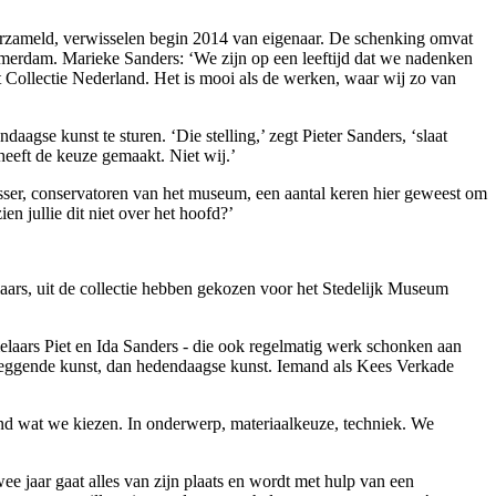
erzameld, verwisselen begin 2014 van eigenaar. De schenking omvat
merdam. Marieke Sanders: ‘We zijn op een leeftijd dat we nadenken
 Collectie Nederland. Het is mooi als de werken, waar wij zo van
gse kunst te sturen. ‘Die stelling,’ zegt Pieter Sanders, ‘slaat
heeft de keuze gemaakt. Niet wij.’
ser, conservatoren van het museum, een aantal keren hier geweest om
n jullie dit niet over het hoofd?’
ars, uit de collectie hebben gekozen voor het Stedelijk Museum
amelaars Piet en Ida Sanders - die ook regelmatig werk schonken aan
leggende kunst, dan hedendaagse kunst. Iemand als Kees Verkade
end wat we kiezen. In onderwerp, materiaalkeuze, techniek. We
ee jaar gaat alles van zijn plaats en wordt met hulp van een