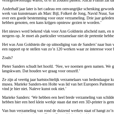
vertegenwoordigd waren, of er in zouden passen. Alicia Framis zat da
Anderhalf jaar later is het cadeau een omvangrijke schenking gewor
werk van kunstenaars als Marc Bijl, Folkert de Jong, Navid Nuur, S
over een goede bestemming voor onze verzameling. Drie jaar geleden h
hebben genoten, een kans krijgen opnieuw gezien te worden.’
Het nieuws werd bekend vlak voor Ann Goldstein afscheid nam, en nee:
nergens op. Je moet als particulier verzamelaar niet de pretentie he
Het was Ann Goldstein die op uitnodiging van de Sanders’ naar hun 
een rapport op te stellen van zo’n 120 werken waar ze interesse voor 
Zoals?
Pieter Sanders schudt het hoofd. ‘Nee, we noemen geen namen. We ga
langskwam. Dat houden we graag voor onszelf.’
Ze zijn al veertig jaar hartstochtelijk verzamelaars van hedendaagse 
musea. Marieke Sanders-ten Holte was lid van het Europees Parlemen
vind je hier niet. Naïeve kunst ook niet.’
Marieke Sanders: ‘We hebben een heel brede verzameling van schilderi
hebben hier een heel klein werkje staan dat met een 3D-printer is gemaa
Van hun verzameling van rond de duizend werken staat of hangt zo’n 10