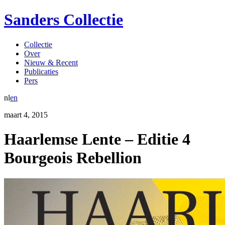
Sanders Collectie
Collectie
Over
Nieuw & Recent
Publicaties
Pers
nl
en
maart
4
,
2015
Haarlemse Lente – Editie 4
Bourgeois Rebellion