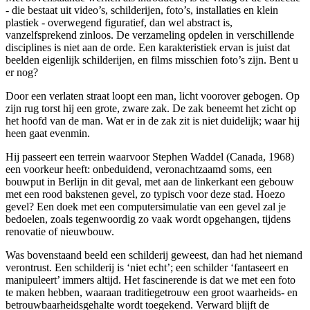
- die bestaat uit video’s, schilderijen, foto’s, installaties en klein
plastiek - overwegend figuratief, dan wel abstract is,
vanzelfsprekend zinloos. De verzameling opdelen in verschillende
disciplines is niet aan de orde. Een karakteristiek ervan is juist dat
beelden eigenlijk schilderijen, en films misschien foto’s zijn. Bent u
er nog?
Door een verlaten straat loopt een man, licht voorover gebogen. Op
zijn rug torst hij een grote, zware zak. De zak beneemt het zicht op
het hoofd van de man. Wat er in de zak zit is niet duidelijk; waar hij
heen gaat evenmin.
Hij passeert een terrein waarvoor Stephen Waddel (Canada, 1968)
een voorkeur heeft: onbeduidend, veronachtzaamd soms, een
bouwput in Berlijn in dit geval, met aan de linkerkant een gebouw
met een rood bakstenen gevel, zo typisch voor deze stad. Hoezo
gevel? Een doek met een computersimulatie van een gevel zal je
bedoelen, zoals tegenwoordig zo vaak wordt opgehangen, tijdens
renovatie of nieuwbouw.
Was bovenstaand beeld een schilderij geweest, dan had het niemand
verontrust. Een schilderij is ‘niet echt’; een schilder ‘fantaseert en
manipuleert’ immers altijd. Het fascinerende is dat we met een foto
te maken hebben, waaraan traditiegetrouw een groot waarheids- en
betrouwbaarheidsgehalte wordt toegekend. Verward blijft de