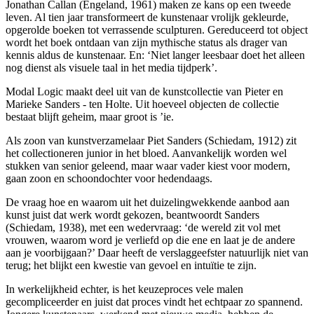
Jonathan Callan (Engeland, 1961) maken ze kans op een tweede
leven. Al tien jaar transformeert de kunstenaar vrolijk gekleurde,
opgerolde boeken tot verrassende sculpturen. Gereduceerd tot object
wordt het boek ontdaan van zijn mythische status als drager van
kennis aldus de kunstenaar. En: ‘Niet langer leesbaar doet het alleen
nog dienst als visuele taal in het media tijdperk’.
Modal Logic maakt deel uit van de kunstcollectie van Pieter en
Marieke Sanders - ten Holte. Uit hoeveel objecten de collectie
bestaat blijft geheim, maar groot is ’ie.
Als zoon van kunstverzamelaar Piet Sanders (Schiedam, 1912) zit
het collectioneren junior in het bloed. Aanvankelijk worden wel
stukken van senior geleend, maar waar vader kiest voor modern,
gaan zoon en schoondochter voor hedendaags.
De vraag hoe en waarom uit het duizelingwekkende aanbod aan
kunst juist dat werk wordt gekozen, beantwoordt Sanders
(Schiedam, 1938), met een wedervraag: ‘de wereld zit vol met
vrouwen, waarom word je verliefd op die ene en laat je de andere
aan je voorbijgaan?’ Daar heeft de verslaggeefster natuurlijk niet van
terug; het blijkt een kwestie van gevoel en intuïtie te zijn.
In werkelijkheid echter, is het keuzeproces vele malen
gecompliceerder en juist dat proces vindt het echtpaar zo spannend.