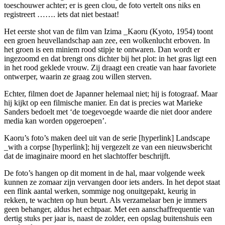
toeschouwer achter; er is geen clou, de foto vertelt ons niks en
registreert ……. iets dat niet bestaat!
Het eerste shot van de film van Izima _Kaoru (Kyoto, 1954) toont
een groen heuvellandschap aan zee, een wolkenlucht erboven. In
het groen is een miniem rood stipje te ontwaren. Dan wordt er
ingezoomd en dat brengt ons dichter bij het plot: in het gras ligt een
in het rood geklede vrouw. Zij draagt een creatie van haar favoriete
ontwerper, waarin ze graag zou willen sterven.
Echter, filmen doet de Japanner helemaal niet; hij is fotograaf. Maar
hij kijkt op een filmische manier. En dat is precies wat Marieke
Sanders bedoelt met ‘de toegevoegde waarde die niet door andere
media kan worden opgeroepen’.
Kaoru’s foto’s maken deel uit van de serie [hyperlink] Landscape
_with a corpse [hyperlink]; hij vergezelt ze van een nieuwsbericht
dat de imaginaire moord en het slachtoffer beschrijft.
De foto’s hangen op dit moment in de hal, maar volgende week
kunnen ze zomaar zijn vervangen door iets anders. In het depot staat
een flink aantal werken, sommige nog onuitgepakt, keurig in
rekken, te wachten op hun beurt. Als verzamelaar ben je immers
geen behanger, aldus het echtpaar. Met een aanschaffrequentie van
dertig stuks per jaar is, naast de zolder, een opslag buitenshuis een