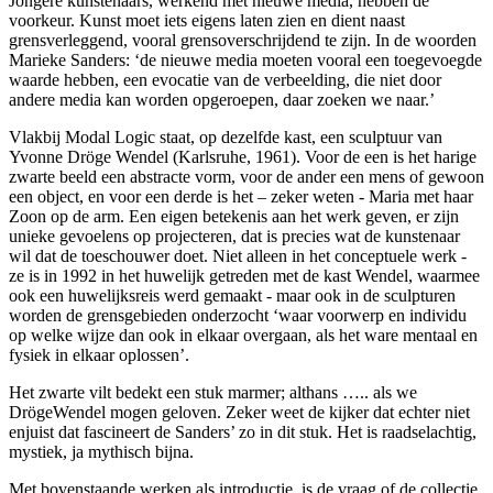
Jongere kunstenaars, werkend met nieuwe media, hebben de
voorkeur. Kunst moet iets eigens laten zien en dient naast
grensverleggend, vooral grensoverschrijdend te zijn. In de woorden
Marieke Sanders: ‘de nieuwe media moeten vooral een toegevoegde
waarde hebben, een evocatie van de verbeelding, die niet door
andere media kan worden opgeroepen, daar zoeken we naar.’
Vlakbij Modal Logic staat, op dezelfde kast, een sculptuur van
Yvonne Dröge Wendel (Karlsruhe, 1961). Voor de een is het harige
zwarte beeld een abstracte vorm, voor de ander een mens of gewoon
een object, en voor een derde is het – zeker weten - Maria met haar
Zoon op de arm. Een eigen betekenis aan het werk geven, er zijn
unieke gevoelens op projecteren, dat is precies wat de kunstenaar
wil dat de toeschouwer doet. Niet alleen in het conceptuele werk -
ze is in 1992 in het huwelijk getreden met de kast Wendel, waarmee
ook een huwelijksreis werd gemaakt - maar ook in de sculpturen
worden de grensgebieden onderzocht ‘waar voorwerp en individu
op welke wijze dan ook in elkaar overgaan, als het ware mentaal en
fysiek in elkaar oplossen’.
Het zwarte vilt bedekt een stuk marmer; althans ….. als we
DrögeWendel mogen geloven. Zeker weet de kijker dat echter niet
enjuist dat fascineert de Sanders’ zo in dit stuk. Het is raadselachtig,
mystiek, ja mythisch bijna.
Met bovenstaande werken als introductie, is de vraag of de collectie