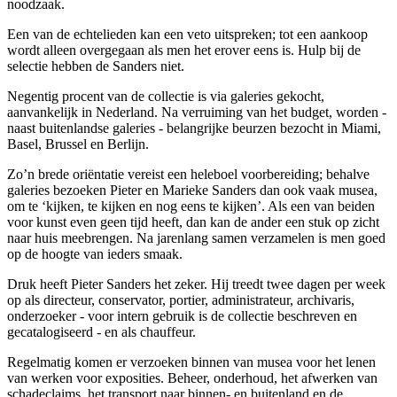
noodzaak.
Een van de echtelieden kan een veto uitspreken; tot een aankoop
wordt alleen overgegaan als men het erover eens is. Hulp bij de
selectie hebben de Sanders niet.
Negentig procent van de collectie is via galeries gekocht,
aanvankelijk in Nederland. Na verruiming van het budget, worden -
naast buitenlandse galeries - belangrijke beurzen bezocht in Miami,
Basel, Brussel en Berlijn.
Zo’n brede oriëntatie vereist een heleboel voorbereiding; behalve
galeries bezoeken Pieter en Marieke Sanders dan ook vaak musea,
om te ‘kijken, te kijken en nog eens te kijken’. Als een van beiden
voor kunst even geen tijd heeft, dan kan de ander een stuk op zicht
naar huis meebrengen. Na jarenlang samen verzamelen is men goed
op de hoogte van ieders smaak.
Druk heeft Pieter Sanders het zeker. Hij treedt twee dagen per week
op als directeur, conservator, portier, administrateur, archivaris,
onderzoeker - voor intern gebruik is de collectie beschreven en
gecatalogiseerd - en als chauffeur.
Regelmatig komen er verzoeken binnen van musea voor het lenen
van werken voor exposities. Beheer, onderhoud, het afwerken van
schadeclaims, het transport naar binnen- en buitenland en de